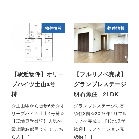
物件情報
物件情報
【駅近物件】オリー
【フルリノベ完成】
ブハイツ土山4号
グランプレステージ
棟
明石魚住 2LDK
☆土山駅から徒歩6分☆オ
グランプレステージ明石
リーブハイツ土山4号棟☆
魚住3階☆2026年4月フル
【現地見学歓迎】人気の
リノベ完成☆ 【現地見学
最上階お部屋です！ こち
歓迎】リノベーション完
ら入 […]
成物 […]