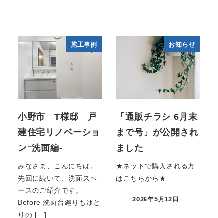
施工事例
お知らせ
小野市 T様邸 戸
「通販チラシ 6月末
建住宅リノベーショ
まで号」が公開され
ンｰ洗面編-
ました
みなさま、こんにちは。
★ネットで購入される方
先回に続いて、洗面スペ
はこちらから★
ースのご紹介です。
2026年5月12日
Before 洗面台廻りもゆと
りの […]