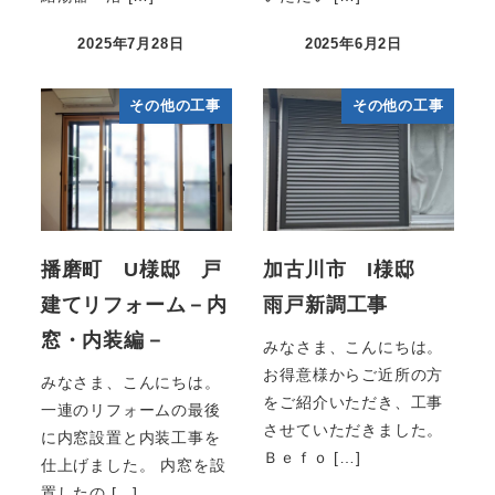
2025年7月28日
2025年6月2日
その他の工事
その他の工事
播磨町 U様邸 戸
加古川市 I様邸
建てリフォーム－内
雨戸新調工事
窓・内装編－
みなさま、こんにちは。
お得意様からご近所の方
みなさま、こんにちは。
をご紹介いただき、工事
一連のリフォームの最後
させていただきました。
に内窓設置と内装工事を
Ｂｅｆｏ […]
仕上げました。 内窓を設
置したの […]