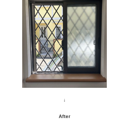
↓
After