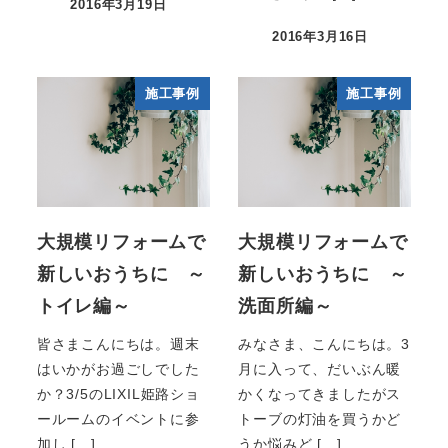
2016年3月19日
2016年3月16日
施工事例
施工事例
大規模リフォームで
大規模リフォームで
新しいおうちに ～
新しいおうちに ～
トイレ編～
洗面所編～
皆さまこんにちは。週末
みなさま、こんにちは。3
はいかがお過ごしでした
月に入って、だいぶん暖
か？3/5のLIXIL姫路ショ
かくなってきましたがス
ールームのイベントに参
トーブの灯油を買うかど
加し […]
うか悩みど […]