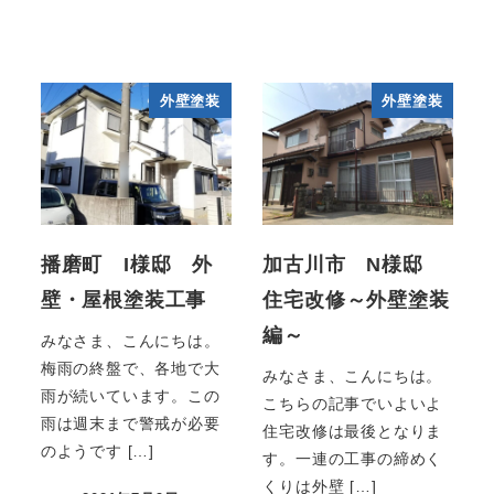
外壁塗装
外壁塗装
播磨町 I様邸 外
加古川市 N様邸
壁・屋根塗装工事
住宅改修～外壁塗装
編～
みなさま、こんにちは。
梅雨の終盤で、各地で大
みなさま、こんにちは。
雨が続いています。この
こちらの記事でいよいよ
雨は週末まで警戒が必要
住宅改修は最後となりま
のようです […]
す。一連の工事の締めく
くりは外壁 […]