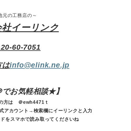
地元の工務店の～
会社イーリンク
120-60-7051
方は
info@elink.ne.jp
E＠でお気軽相談★
】
の方は ＠ewh4471ｔ
式アカウント→検索欄にイーリンクと入力
ードをスマホで読み取ってくださいね