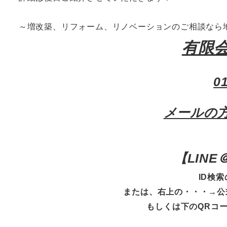
～増改築、リフォーム、リノベーションのご相談なら
有限
0
メールの
【
LIN
ID検索
または、右上の・・・→公
もしくは下のQRコ