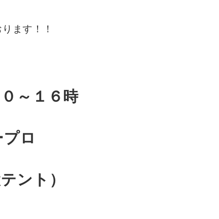
おります！！
１０～１６時
ープロ
テント）