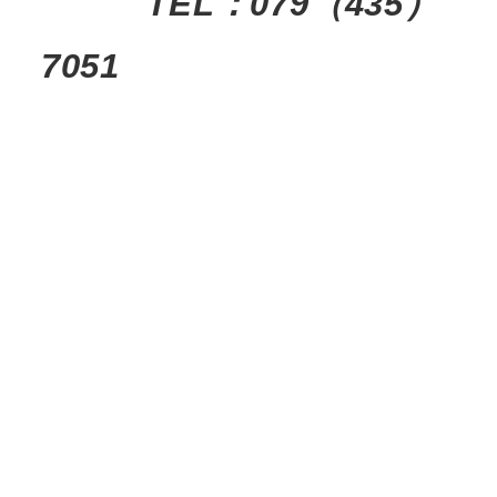
TEL：079（435）
7051