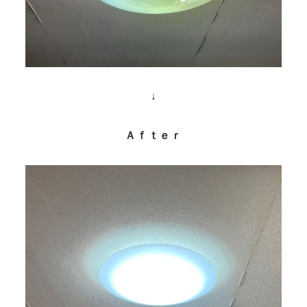
↓
Ａｆｔｅｒ