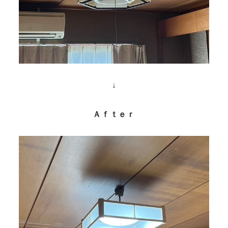
↓
Ａｆｔｅｒ