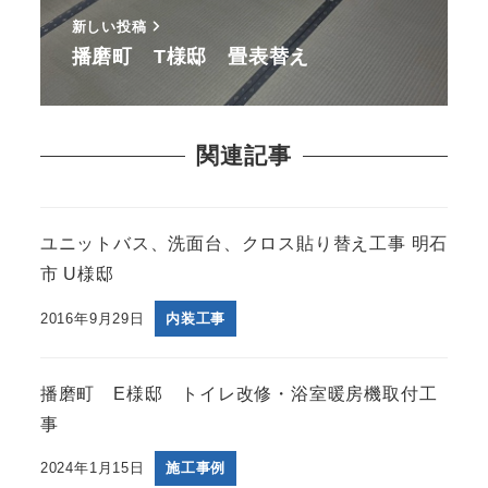
新しい投稿
播磨町 T様邸 畳表替え
関連記事
ユニットバス、洗面台、クロス貼り替え工事 明石
市 U様邸
2016年9月29日
内装工事
播磨町 E様邸 トイレ改修・浴室暖房機取付工
事
2024年1月15日
施工事例