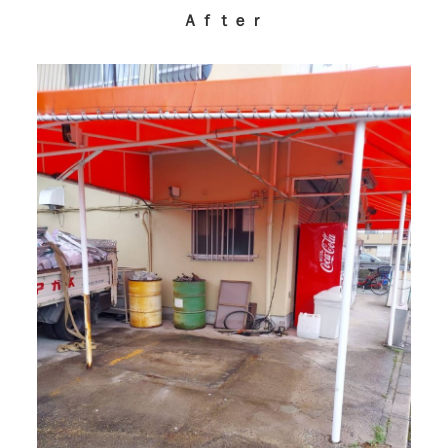
Ａｆｔｅｒ