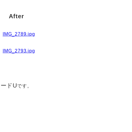
After
マードU
です。