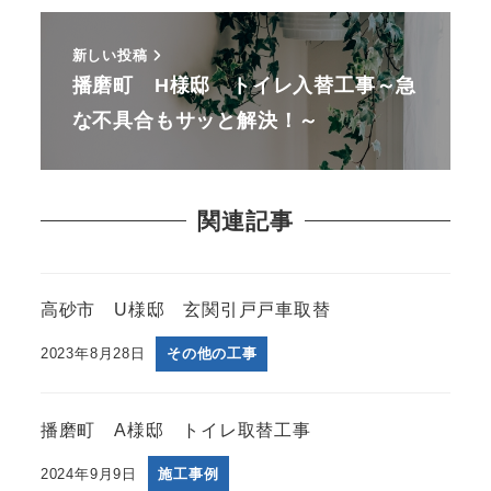
新しい投稿
播磨町 H様邸 トイレ入替工事～急
な不具合もサッと解決！～
関連記事
高砂市 U様邸 玄関引戸戸車取替
2023年8月28日
その他の工事
播磨町 A様邸 トイレ取替工事
2024年9月9日
施工事例