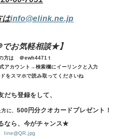
方は
info@elink.ne.jp
E＠でお気軽相談★
】
の方は ＠ewh4471ｔ
式アカウント→検索欄にイーリンクと入力
ードをスマホで読み取ってくださいね
友だち登録をして、
500円分クオカードプレゼント！
た方に、
るなら、今がチャンス★