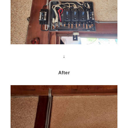
↓
After