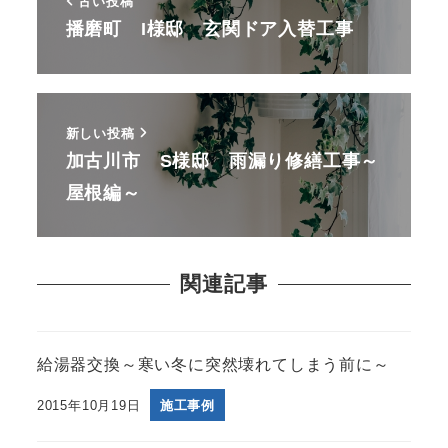
古い投稿
播磨町 I様邸 玄関ドア入替工事
新しい投稿
加古川市 S様邸 雨漏り修繕工事～
屋根編～
関連記事
給湯器交換～寒い冬に突然壊れてしまう前に～
2015年10月19日
施工事例