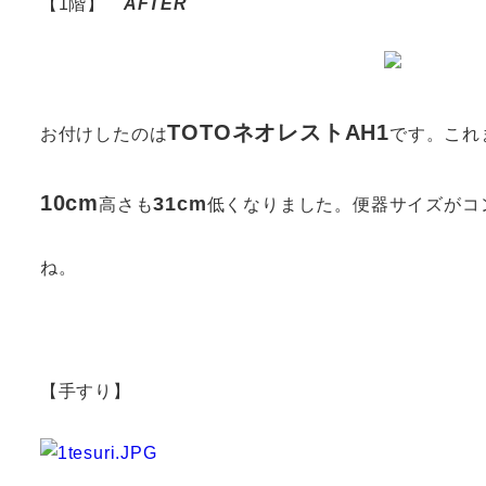
【1階】
AFTER
TOTOネオレストAH1
お付けしたのは
です。これ
10cm
31cm
高さ
も
低くなりました。便器サイズがコ
ね。
【手すり】