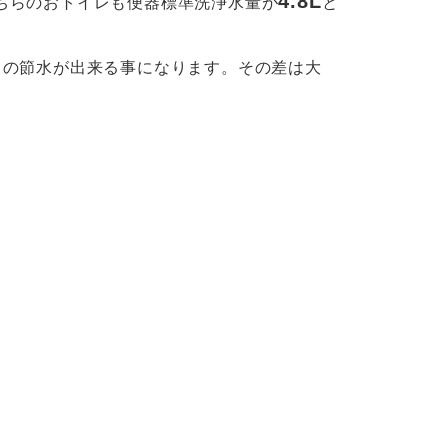
4.8L
こちらのおトイレも便器標準洗浄水量が
と
％
の節水が出来る事になります。その差は大