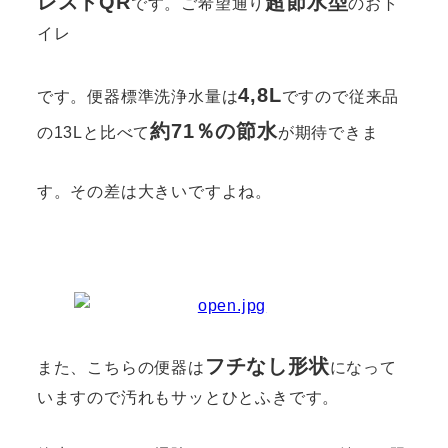
レストQR
超節水型
です。ご希望通り
のおト
イレ
4,8L
です。便器標準洗浄水量は
ですので従来品
約71％の節水
の13Lと比べて
が期待できま
す。その差は大きいですよね。
フチなし形状
また、こちらの便器は
になって
いますので汚れもサッとひとふきです。