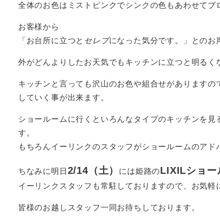
全体のお色はミストピンクでシンクの色もあわせてブ
お客様から
「お台所に立つと
セレブ
になった気分です。」とのお
外がどんよりしたお天気でもキッチンに立つと明るく
キッチンと言っても沢山のお色や組合せがありますの
していく事が出来ます。
ショールームに行くといろんなタイプのキッチンを見
す。
もちろんイーリンクのスタッフがショールームのアド
2/14（土
）
LIXILショ
ちなみに明日
には姫路の
イーリンクスタッフも常駐しておりますので、お気軽
皆様のお越しスタッフ一同お待ちしております。