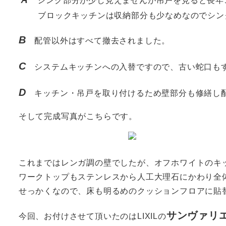
シンク部分が少し見えませんが吊戸を見ると長年
ブロックキッチンは収納部分も少なめなのでシン
B
配管以外はすべて撤去されました。
C
システムキッチンへの入替ですので、古い蛇口も
D
キッチン・吊戸を取り付けるため壁部分も修繕し
そして完成写真がこちらです。
これまではレンガ調の壁でしたが、オフホワイトのキ
ワークトップもステンレスから人工大理石にかわり全
せっかくなので、床も明るめのクッションフロアに貼
サンヴァリ
今回、お付けさせて頂いたのはLIXILの