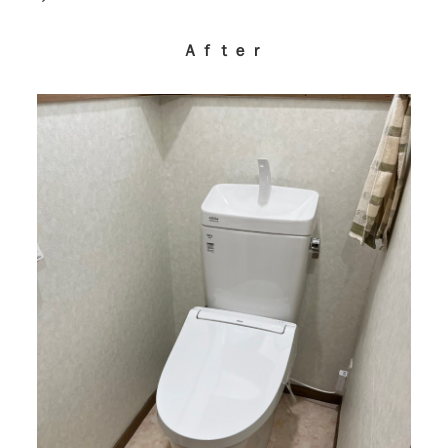
Ａｆｔｅｒ