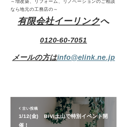
～増改築、リフォーム、リノベーションのご相談
なら地元の工務店の～
有限会社イーリンク
へ
0120-60-7051
メールの方は
info@elink.ne.jp
古い投稿
1/12(金) BiVi土山で特別イベント開
催！