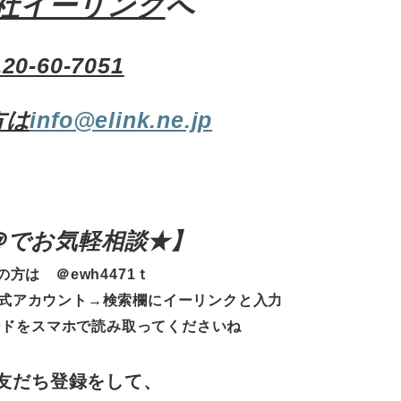
社イーリンク
へ
120-60-7051
方は
info@elink.ne.jp
E＠でお気軽相談★
】
の方は ＠ewh4471ｔ
式アカウント→検索欄にイーリンクと入力
ードをスマホで読み取ってくださいね
友だち登録をして、