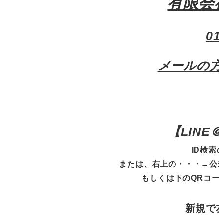
有限会
0
メールの
【
LIN
ID検索
または、右上の・・・→公
もしくは下のQRコ
新規で