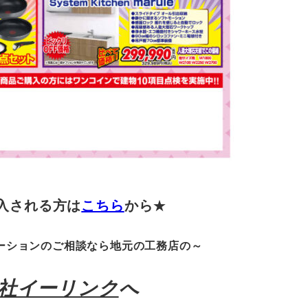
入される方は
こちら
から
★
ーションのご相談なら地元の工務店の～
社イーリンク
へ