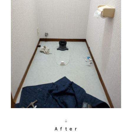
↓
Ａｆｔｅｒ