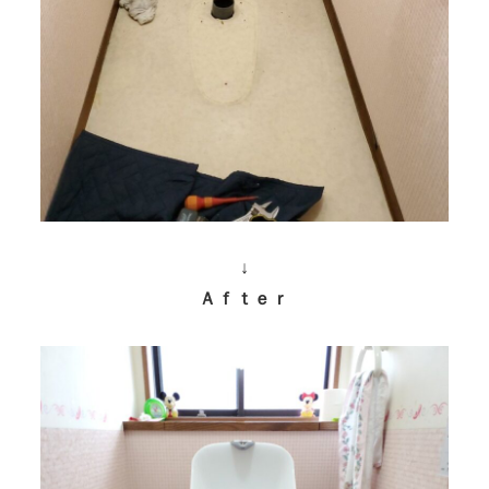
↓
Ａｆｔｅｒ