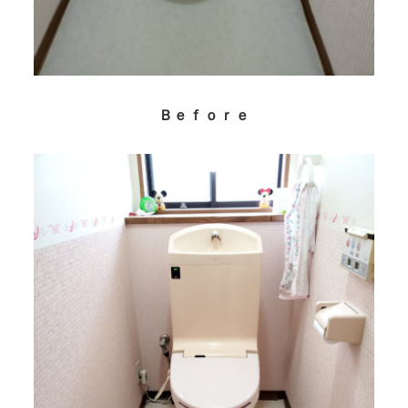
Ｂｅｆｏｒｅ