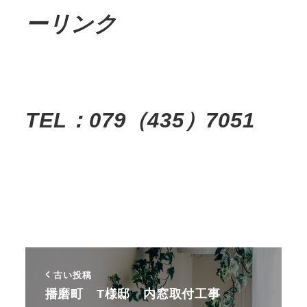
ーリンク
TEL：079（435）7051
古い投稿
播磨町 T様邸 内窓取付工事