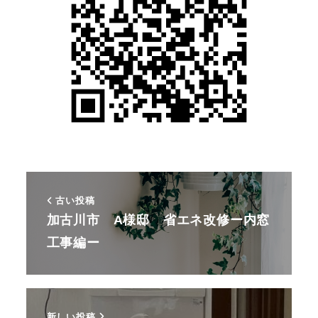
古い投稿
加古川市 A様邸 省エネ改修ー内窓
工事編ー
新しい投稿