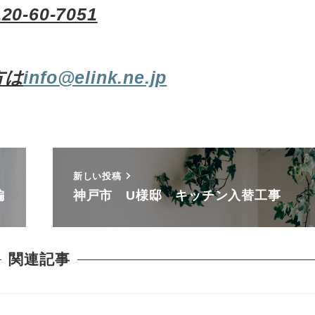
120-60-7051
方は
info@elink.ne.jp
新しい投稿
編
神戸市 U様邸 キッチン入替工事
関連記事