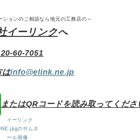
ーションのご相談なら地元の工務店の～
社イーリンク
へ
120-60-7051
方は
info@elink.ne.jp
またはQRコードを読み取ってくださ