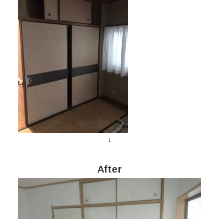
↓
After