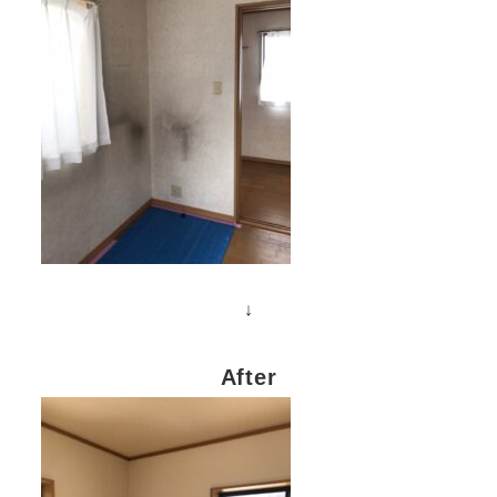
↓
After