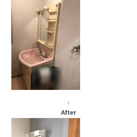
↓
After