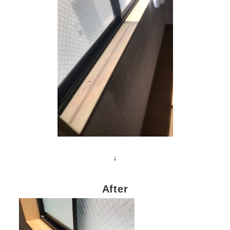
↓
After